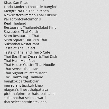
Khao San Road
Linda Modern Thai
Little Bangkok
Mengrai
Na Ha Thai Kitchen
Newsletter
Nimman Thai Cuisine
Pai Toronto
Patchmon's
Real Thailand
Restaurant Thaïlande
Salad King
Sawasdee Thai Cuisine
Siam Restaurant Thaï
Siam Square Hut
Sorn Thai
Sukhothai Restaurant
Taste of Thai Select
Taste of Thailand
Thai 5 Café
Thai Basil
Thai Desserts
Thai Dish
Thai Hom Mali Rice
Thai House Cuisine
Thai Noodle
Thai Senses
Thai Siam
Thai Signature Restaurant
The Thai
Young Thailand
bangkok garden
bolan
ingredient tips
kub khao
niagara's finest thai
pattaya
pick thaï
pinn-to thai
sabai sabai
sukothai
thai select award
thai select certificate
video