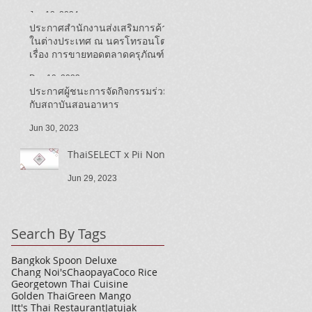
ประชาสัมพันธ์ Thai SELECT ใน
Jun 13, 2024
แคนาดา ปี ๒๕๖๗)
ประกาศสำนักงานส่งเสริมการค้า
ในต่างประเทศ ณ นครโทรอนโต
เรื่อง การขายทอดตลาดครุภัณฑ์
รถยนต์สำนักงาน
Dec 19, 2023
ประกาศผู้ชนะการจัดกิจกรรมร่วม
กับสถาบันสอนอาหาร
Jun 30, 2023
ThaiSELECT x Pii Nong
Jun 29, 2023
Search By Tags
Bangkok Spoon Deluxe
Chang Noi's
Chaopaya
Coco Rice
Georgetown Thai Cuisine
Golden Thai
Green Mango
Itt's Thai Restaurant
Jatujak