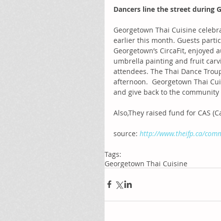
Dancers line the street during 
Georgetown Thai Cuisine celebra
earlier this month. Guests parti
Georgetown’s CircaFit, enjoyed 
umbrella painting and fruit carvi
attendees. The Thai Dance Trou
afternoon.  Georgetown Thai Cui
and give back to the community 
Also,They raised fund for CAS (C
source: 
http://www.theifp.ca/comm
Tags:
Georgetown Thai Cuisine