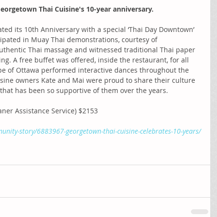
Georgetown Thai Cuisine's 10-year anniversary.
ted its 10th Anniversary with a special ‘Thai Day Downtown’ 
cipated in Muay Thai demonstrations, courtesy of 
authentic Thai massage and witnessed traditional Thai paper 
ng. A free buffet was offered, inside the restaurant, for all 
pe of Ottawa performed interactive dances throughout the 
sine owners Kate and Mai were proud to share their culture 
that has been so supportive of them over the years.
aner Assistance Service) $2153
unity-story/6883967-georgetown-thai-cuisine-celebrates-10-years/