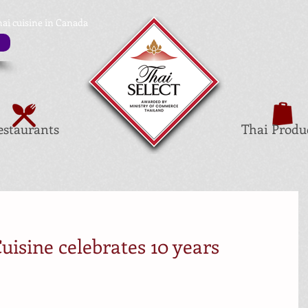
hai cuisine in Canada
estaurants
Thai Produ
isine celebrates 10 years