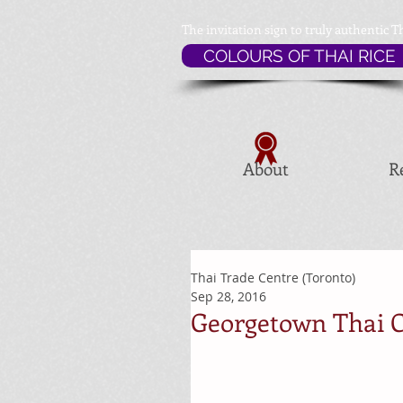
The invitation sign to
truly authentic T
COLOURS OF THAI RICE
About
R
Thai Trade Centre (Toronto)
Sep 28, 2016
Georgetown Thai Cu