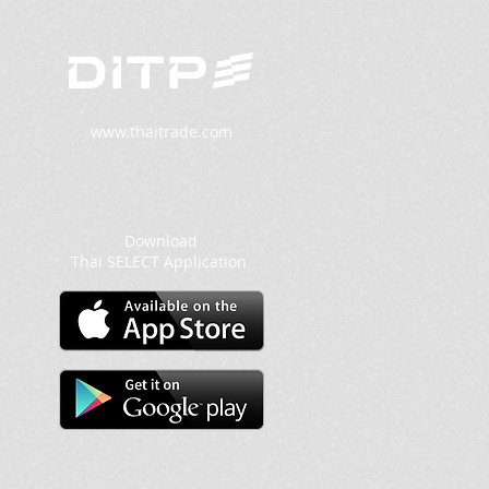
www.thaitrade.com
Download
Thai SELECT Application