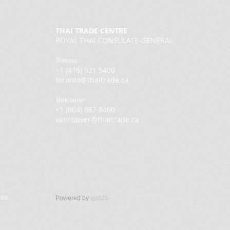
THAI TRADE CENTRE
ROYAL THAI CONSULATE-GENERAL
Toronto
+1 (416) 921 5400
toronto@thaitrade.ca
Vancouver
+1 (604) 687 6400
vancouver@thaitrade.ca
ved.
Powered by
qp925