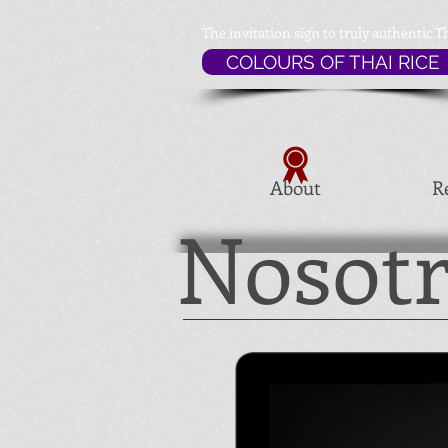
The invitation sign to
truly authentic T
COLOURS OF THAI RICE
About
R
Nosot