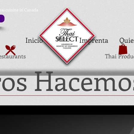
hai cuisine in Canada
Inicio
Web
Imprenta
Quie
estaurants
Thai Produ
ros Hacemo