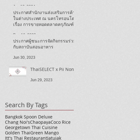
ประชาสัมพันธ์ Thai SELECT ใน
Jun 13, 2024
แคนาดา ปี ๒๕๖๗)
ประกาศสำนักงานส่งเสริมการค้า
ในต่างประเทศ ณ นครโทรอนโต
เรื่อง การขายทอดตลาดครุภัณฑ์
รถยนต์สำนักงาน
Dec 19, 2023
ประกาศผู้ชนะการจัดกิจกรรมร่วม
กับสถาบันสอนอาหาร
Jun 30, 2023
ThaiSELECT x Pii Nong
Jun 29, 2023
Search By Tags
Bangkok Spoon Deluxe
Chang Noi's
Chaopaya
Coco Rice
Georgetown Thai Cuisine
Golden Thai
Green Mango
Itt's Thai Restaurant
Jatujak