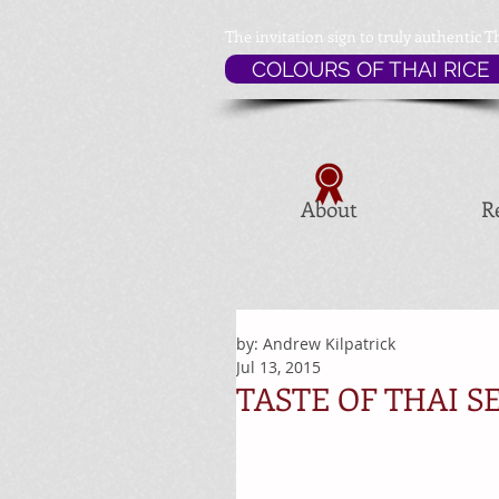
The invitation sign to
truly authentic T
COLOURS OF THAI RICE
About
R
by: Andrew Kilpatrick
Jul 13, 2015
TASTE OF THAI SE