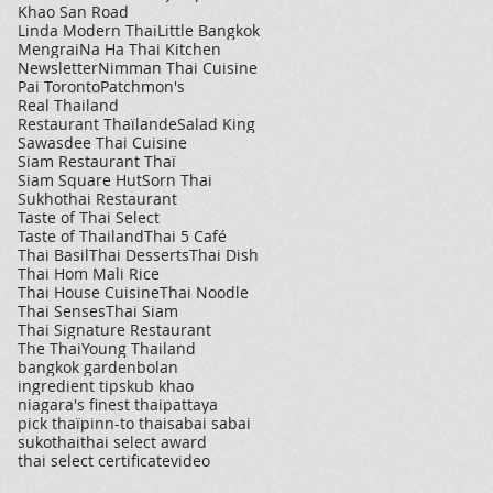
Khao San Road
Linda Modern Thai
Little Bangkok
Mengrai
Na Ha Thai Kitchen
Newsletter
Nimman Thai Cuisine
Pai Toronto
Patchmon's
Real Thailand
Restaurant Thaïlande
Salad King
Sawasdee Thai Cuisine
Siam Restaurant Thaï
Siam Square Hut
Sorn Thai
Sukhothai Restaurant
Taste of Thai Select
Taste of Thailand
Thai 5 Café
Thai Basil
Thai Desserts
Thai Dish
Thai Hom Mali Rice
Thai House Cuisine
Thai Noodle
Thai Senses
Thai Siam
Thai Signature Restaurant
The Thai
Young Thailand
bangkok garden
bolan
ingredient tips
kub khao
niagara's finest thai
pattaya
pick thaï
pinn-to thai
sabai sabai
sukothai
thai select award
thai select certificate
video