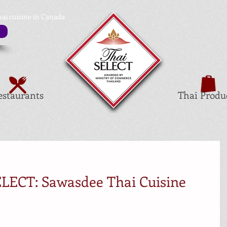
hai cuisine in Canada
estaurants
Thai Produ
LECT: Sawasdee Thai Cuisine