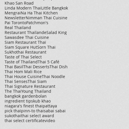
Khao San Road
Linda Modern Thai
Little Bangkok
Mengrai
Na Ha Thai Kitchen
Newsletter
Nimman Thai Cuisine
Pai Toronto
Patchmon's
Real Thailand
Restaurant Thaïlande
Salad King
Sawasdee Thai Cuisine
Siam Restaurant Thaï
Siam Square Hut
Sorn Thai
Sukhothai Restaurant
Taste of Thai Select
Taste of Thailand
Thai 5 Café
Thai Basil
Thai Desserts
Thai Dish
Thai Hom Mali Rice
Thai House Cuisine
Thai Noodle
Thai Senses
Thai Siam
Thai Signature Restaurant
The Thai
Young Thailand
bangkok garden
bolan
ingredient tips
kub khao
niagara's finest thai
pattaya
pick thaï
pinn-to thai
sabai sabai
sukothai
thai select award
thai select certificate
video