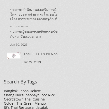
ประชาสัมพันธ์ Thai SELECT ใน
Jun 13, 2024
แคนาดา ปี ๒๕๖๗)
ประกาศสำนักงานส่งเสริมการค้า
ในต่างประเทศ ณ นครโทรอนโต
เรื่อง การขายทอดตลาดครุภัณฑ์
รถยนต์สำนักงาน
Dec 19, 2023
ประกาศผู้ชนะการจัดกิจกรรมร่วม
กับสถาบันสอนอาหาร
Jun 30, 2023
ThaiSELECT x Pii Nong
Jun 29, 2023
Search By Tags
Bangkok Spoon Deluxe
Chang Noi's
Chaopaya
Coco Rice
Georgetown Thai Cuisine
Golden Thai
Green Mango
Itt's Thai Restaurant
Jatujak