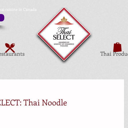
hai cuisine in Canada
estaurants
Thai Produ
LECT: Thai Noodle