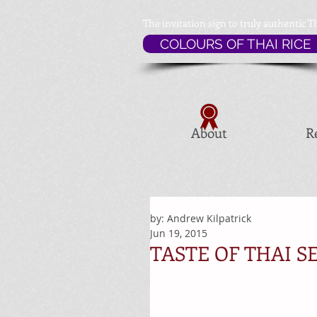
The invitation sign to
truly authentic T
COLOURS OF THAI RICE
About
R
by: Andrew Kilpatrick
Jun 19, 2015
TASTE OF THAI SE