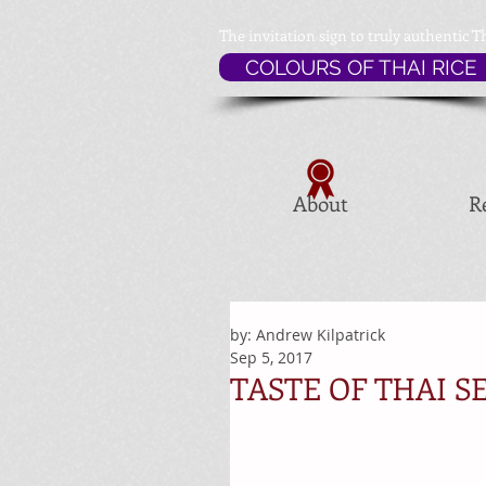
The invitation sign to
truly authentic T
COLOURS OF THAI RICE
About
R
by: Andrew Kilpatrick
Sep 5, 2017
TASTE OF THAI SE