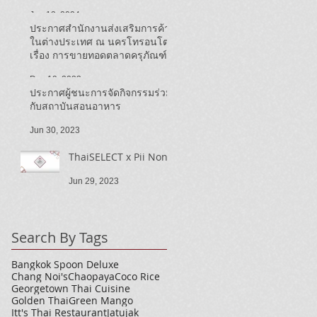
ประชาสัมพันธ์ Thai SELECT ใน
Jun 13, 2024
แคนาดา ปี ๒๕๖๗)
ประกาศสำนักงานส่งเสริมการค้า
ในต่างประเทศ ณ นครโทรอนโต
เรื่อง การขายทอดตลาดครุภัณฑ์
รถยนต์สำนักงาน
Dec 19, 2023
ประกาศผู้ชนะการจัดกิจกรรมร่วม
กับสถาบันสอนอาหาร
Jun 30, 2023
ThaiSELECT x Pii Nong
Jun 29, 2023
Search By Tags
Bangkok Spoon Deluxe
Chang Noi's
Chaopaya
Coco Rice
Georgetown Thai Cuisine
Golden Thai
Green Mango
Itt's Thai Restaurant
Jatujak