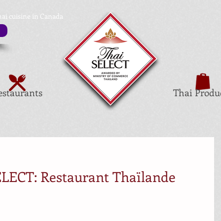
hai cuisine in Canada
estaurants
Thai Produ
LECT: Restaurant Thaïlande